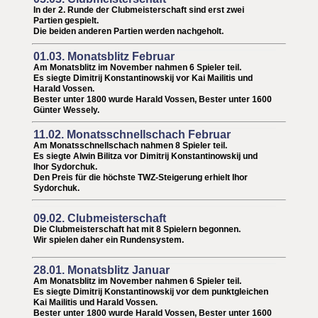
In der 2. Runde der Clubmeisterschaft sind erst zwei
Partien gespielt.
Die beiden anderen Partien werden nachgeholt.
01.03. Monatsblitz Februar
Am Monatsblitz im November nahmen 6 Spieler teil.
Es siegte Dimitrij Konstantinowskij vor
Kai Mailitis und
Harald Vossen.
Bester unter 1800 wurde Harald Vossen,
Bester unter 1600
Günter Wessely
.
11.02. Monatsschnellschach Februar
Am Monatsschnellschach nahmen 8 Spieler teil.
Es siegte
Alwin Bilitza vor
Dimitrij Konstantinowskij
und
Ihor Sydorchuk.
Den Preis für die höchste TWZ-Steigerung erhielt I
hor
Sydorchuk
.
09.02. Clubmeisterschaft
Die Clubmeisterschaft hat mit 8 Spielern begonnen.
Wir spielen daher ein Rundensystem.
28.01. Monatsblitz Januar
Am Monatsblitz im November nahmen 6 Spieler teil.
Es siegte Dimitrij Konstantinowskij vor
dem punktgleichen
Kai Mailitis und Harald Vossen.
Bester unter 1800 wurde Harald Vossen,
Bester unter 1600