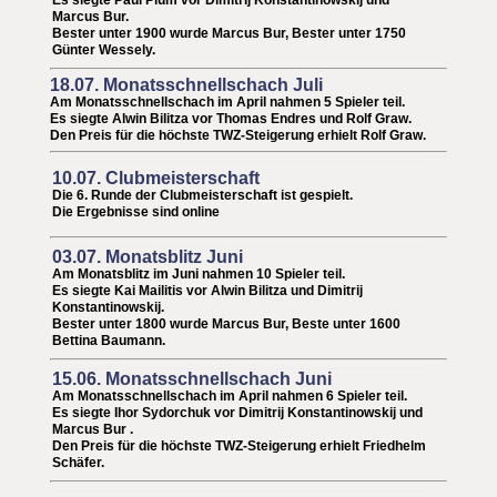
Es siegte Paul Plum vor Dimitrij Konstantinowskij und
Marcus Bur.
Bester unter 1900 wurde Marcus Bur,
Bester unter 1750
Günter Wessely
.
18.07. Monatsschnellschach Juli
Am Monatsschnellschach im April nahmen 5 Spieler teil.
Es siegte Alwin Bilitza vor Thomas Endres und Rolf Graw
.
Den Preis für die höchste TWZ-Steigerung erhielt Rolf Graw.
10.07. Clubmeisterschaft
Die 6. Runde der Clubmeisterschaft ist gespielt.
Die Ergebnisse sind online
03.07. Monatsblitz Juni
Am Monatsblitz im Juni nahmen 10 Spieler teil.
Es siegte Kai Mailitis vor Alwin Bilitza und Dimitrij
Konstantinowskij.
Bester unter 1800 wurde Marcus Bur,
Beste unter 1600
Bettina Baumann
.
15.06. Monatsschnellschach Juni
Am Monatsschnellschach im April nahmen 6 Spieler teil.
Es siegte
Ihor Sydorchuk
vor
Dimitrij Konstantinowskij
und
Marcus Bur .
Den Preis für die höchste TWZ-Steigerung erhielt Friedhelm
Schäfer.