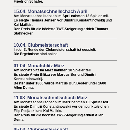
Friedrich Schäfer
.
15.04. Monatsschnellschach April
Am Monatsschnellschach im April nahmen 12 Spieler teil.
Es siegte Thomas Jensen vor
Dimitrij Konstantinowskij
und
Kai Mailitis.
Den Preis für die höchste TWZ-Steigerung erhielt Thomas
Stahnecker.
10.04. Clubmeisterschaft
In der 3. Runde der Clubmeisterschaft ist gespielt.
Die Ergebnisse sind online
01.04. Monatsblitz März
Am Monatsblitz im März nahmen 10 Spieler teil.
Es siegte Alwin Bilitza vor Marcus Bur und Dimitrij
Konstantinowskij
.
Bester unter 1800 wurde Marcus Bur,
Bester unter 1600
Allen Dema
.
11.03. Monatsschnellschach März
Am Monatsschnellschach im März nahmen 10 Spieler teil.
Es siegte
Dimitrij Konstantinowskij
vor den punktgleichen
Filip Podjacki und Kai Mailitis.
Den Preis für die höchste TWZ-Steigerung erhielt Allen
Dema.
05.03. Clubmeisterschaft