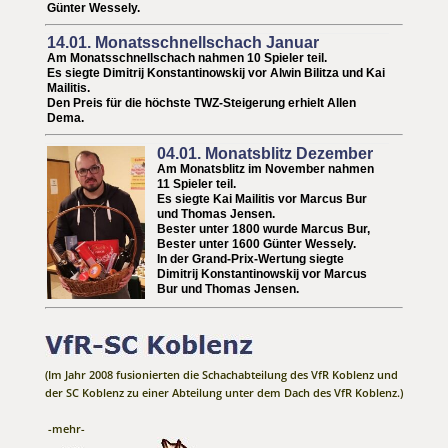
Günter Wessely
.
14.01. Monatsschnellschach Januar
Am Monatsschnellschach nahmen 10 Spieler teil.
Es siegte
Dimitrij Konstantinowskij vor Alwin Bilitza und
Kai
Mailitis.
Den Preis für die höchste TWZ-Steigerung erhielt Allen
Dema.
04.01. Monatsblitz Dezember
Am Monatsblitz im November nahmen
11 Spieler teil.
Es siegte Kai Mailitis vor
Marcus Bur
und Thomas Jensen.
Bester unter 1800 wurde Marcus Bur
,
Bester unter 1600
Günter Wessely
.
In der Grand-Prix-Wertung siegte
Dimitrij Konstantinowskij vor Marcus
Bur und Thomas Jensen.
(Im Jahr 2008 fusionierten die Schachabteilung des VfR Koblenz und
der SC Koblenz zu einer Abteilung unter dem Dach des VfR Koblenz.)
-mehr-