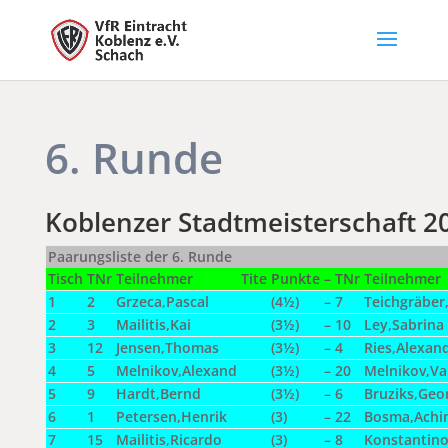
6. Runde
Koblenzer Stadtmeisterschaft 2
Paarungsliste der 6. Runde
Tisch
TNr
Teilnehmer
Tite
Punkte
–
TNr
Teilnehmer
1
2
Grzeca,Pascal
(4½)
–
7
Teichgräber,
2
3
Mailitis,Kai
(3½)
–
10
Ley,Sabrina
3
12
Jensen,Thomas
(3½)
–
4
Ries,Alexan
4
5
Melnikov,Alexand
(3½)
–
20
Melnikov,Val
5
9
Hardt,Bernd
(3½)
–
6
Bruziks,Geo
6
1
Petersen,Henrik
(3)
–
22
Bosma,Achi
7
15
Mailitis,Ricardo
(3)
–
8
Konstantino