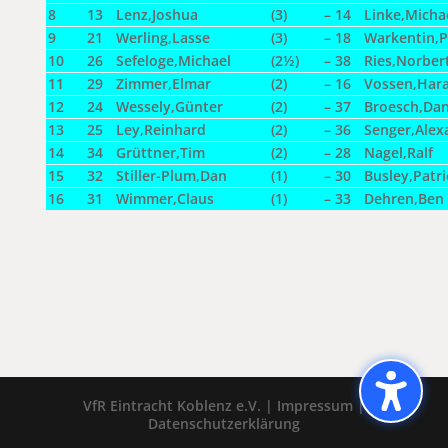
8
13
Lenz,Joshua
(3)
–
14
Linke,Micha
9
21
Werling,Lasse
(3)
–
18
Warkentin,P
10
26
Sefeloge,Michael
(2½)
–
38
Ries,Norber
11
29
Zimmer,Elmar
(2)
–
16
Vossen,Hara
12
24
Wessely,Günter
(2)
–
37
Broesch,Dan
13
25
Ley,Reinhard
(2)
–
36
Senger,Alex
14
34
Grüttner,Tim
(2)
–
28
Nagel,Ralf
15
32
Stiller-Plum,Dan
(1)
–
30
Busley,Patri
16
31
Wimmer,Claus
(1)
–
33
Dehren,Ben
VfR Eintracht Koblenz e.V. |
Impressum
|
Datenschutzerklärung